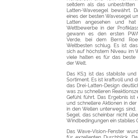
seitdem als das unbestritte
Latten-Wavesegel bewährt. D
eines der besten Wavesegel un
Latten angesehen und hat 
Wettbewerbe in der Profikla
gewann es den ersten PWA
Verde, bei dem Bernd Roe
Weltbesten schlug. Es ist das
sich auf höchstem Niveau im W
viele halten es für das beste
der Welt.
Das KS3 ist das stabilste und
Sortiment. Es ist kraftvoll und 
das Drei-Latten-Design deutli
was zu schnelleren Reaktionsz
Gefühl führt. Das Ergebnis ist 
und schnellere Aktionen in der L
in den Wellen unterwegs sind, 
Segel, das scheinbar nicht übe
Windbedingungen ein stabiles Ge
Das Wave-Vision-Fenster wurd
für exzellenten Durchblick. Da