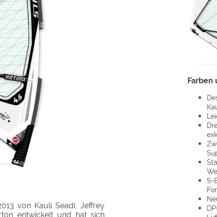
Farben 
Des
Kau
Lei
Dre
exk
Zwe
Su
Sta
We
S-
For
Ne
13 von Kauli Seadi, Jeffrey
DP®
n entwickelt und hat sich