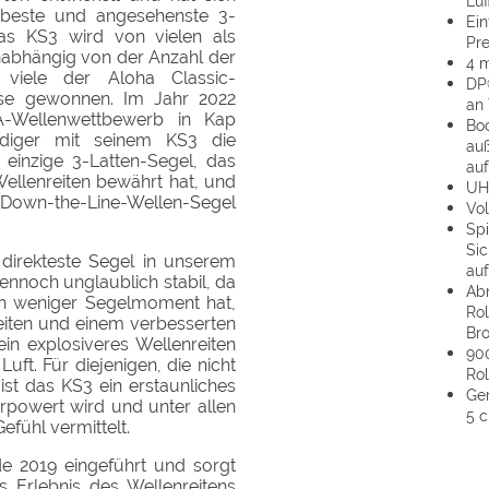
Luf
n beste und angesehenste 3-
Ein
as KS3 wird von vielen als
Pre
abhängig von der Anzahl der
4 m
viele der Aloha Classic-
DP
sse gewonnen. Im Jahr 2022
an
-Wellenwettbewerb in Kap
Bo
diger mit seinem KS3 die
au
 einzige 3-Latten-Segel, das
au
ellenreiten bewährt hat, und
UH
 Down-the-Line-Wellen-Segel
Vol
Sp
Sic
 direkteste Segel in unserem
au
dennoch unglaublich stabil, da
Ab
ch weniger Segelmoment hat,
Rol
eiten und einem verbesserten
Br
ein explosiveres Wellenreiten
90
uft. Für diejenigen, die nicht
Ro
ist das KS3 ein erstaunliches
Ge
rpowert wird und unter allen
5 c
fühl vermittelt.
e 2019 eingeführt und sorgt
s Erlebnis des Wellenreitens