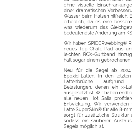
ohne visuelle Einschränkung
einer dramatischen Verbesseru
Wasser beim Halsen hilfreich. 
erheblich, da es eine bessere
was wiederum das Gleichgewic
bedeutendste Änderung am KS3 
Wir haben SPIDERwebbing® Ri
neues Top-Chafe-Pad aus uns
leichten ROX-Gurtband hinzuge
hält sogar einem gebrochenen 
Neu für die Segel ab 2024 
Epoxid-Latten. In den letzten
Lattenbrüche aufgrund 
Belastungen, denen ein 3-La
ausgesetzt ist. Wir haben endl
alle neuen Hot Sails profiti
Entwicklung. Wir verwenden we
Latte SuperSkin® für alle 8-mm
sorgt für zusätzliche Struktur
sodass ein sauberer Austau
Segels möglich ist.