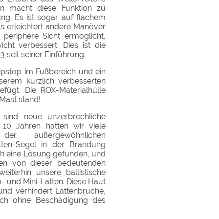
en macht diese Funktion zu
ng. Es ist sogar auf flachem
Es erleichtert andere Manöver
 periphere Sicht ermöglicht,
ht verbessert. Dies ist die
seit seiner Einführung.
pstop im Fußbereich und ein
erem kürzlich verbesserten
fügt. Die ROX-Materialhülle
Mast stand!
sind neue unzerbrechliche
 10 Jahren hatten wir viele
der außergewöhnlichen
tten-Segel in der Brandung
ich eine Lösung gefunden, und
eren von dieser bedeutenden
iterhin unsere ballistische
- und Mini-Latten. Diese Haut
 und verhindert Lattenbrüche,
sch ohne Beschädigung des