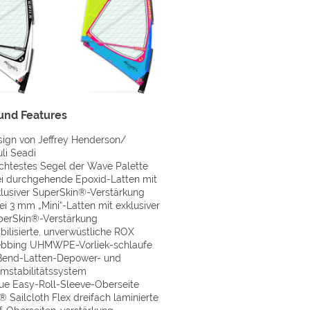
und Features
ign von Jeffrey Henderson/
li Seadi
chtestes Segel der Wave Palette
i durchgehende Epoxid-Latten mit
lusiver SuperSkin®-Verstärkung
i 3 mm „Mini“-Latten mit exklusiver
perSkin®-Verstärkung
bilisierte, unverwüstliche ROX
bbing UHMWPE-Vorliek-schlaufe
Bend-Latten-Depower- und
mstabilitätssystem
ue Easy-Roll-Sleeve-Oberseite
 Sailcloth Flex dreifach laminierte