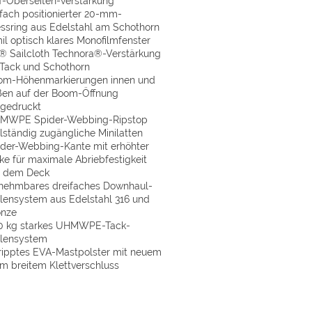
f-Oberseiten-verstärkung
fach positionierter 20-mm-
ssring aus Edelstahl am Schothorn
il optisch klares Monofilmfenster
® Sailcloth Technora®-Verstärkung
 Tack und Schothorn
om-Höhenmarkierungen innen und
ßen auf der Boom-Öffnung
fgedruckt
MWPE Spider-Webbing-Ripstop
lständig zugängliche Minilatten
ider-Webbing-Kante mit erhöhter
ke für maximale Abriebfestigkeit
f dem Deck
nehmbares dreifaches Downhaul-
lensystem aus Edelstahl 316 und
onze
0 kg starkes UHMWPE-Tack-
llensystem
ripptes EVA-Mastpolster mit neuem
m breitem Klettverschluss